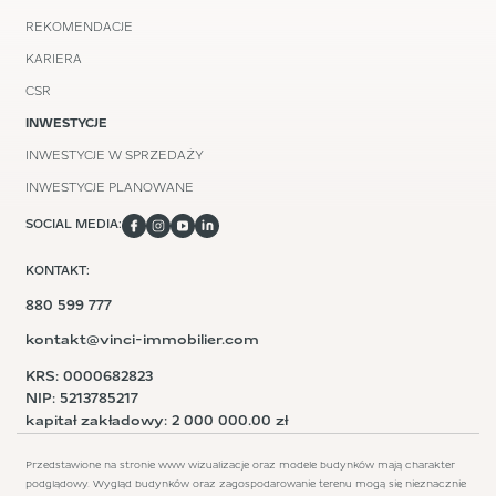
REKOMENDACJE
KARIERA
CSR
INWESTYCJE
INWESTYCJE W SPRZEDAŻY
INWESTYCJE PLANOWANE
SOCIAL MEDIA:
KONTAKT:
880 599 777
kontakt@vinci-immobilier.com
KRS: 0000682823
NIP: 5213785217
kapitał zakładowy: 2 000 000.00 zł
Przedstawione na stronie www wizualizacje oraz modele budynków mają charakter
podglądowy. Wygląd budynków oraz zagospodarowanie terenu mogą się nieznacznie