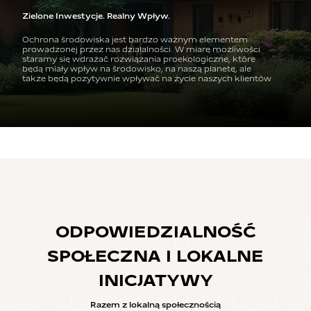
Zielone Inwestycje. Realny Wpływ.
Ochrona środowiska jest bardzo ważnym elementem
prowadzonej przez nas działalności. W miarę możliwości
staramy się wdrażać rozwiązania proekologiczne, które
będą miały wpływ na środowisko, na naszą planetę, ale
także będą pozytywnie wpływać na życie naszych klientów
ODPOWIEDZIALNOŚĆ
SPOŁECZNA I LOKALNE
INICJATYWY
Razem z lokalną społecznością