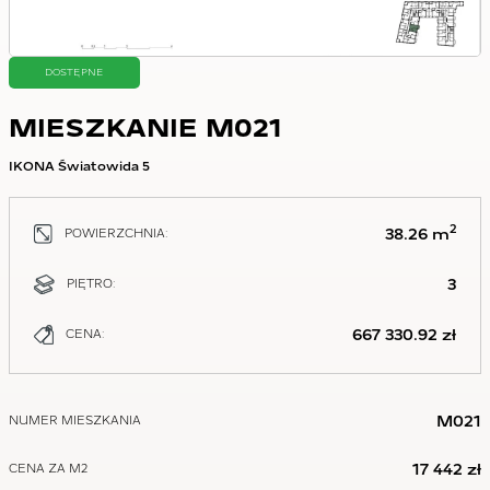
DOSTĘPNE
MIESZKANIE M021
IKONA Światowida 5
2
38.26 m
POWIERZCHNIA:
3
PIĘTRO:
667 330.92 zł
CENA:
M021
NUMER MIESZKANIA
17 442 zł
CENA ZA M2