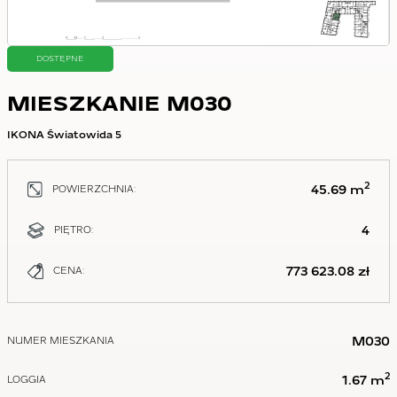
DOSTĘPNE
MIESZKANIE M030
IKONA Światowida 5
2
45.69 m
POWIERZCHNIA:
4
PIĘTRO:
773 623.08 zł
CENA:
M030
NUMER MIESZKANIA
2
1.67 m
LOGGIA