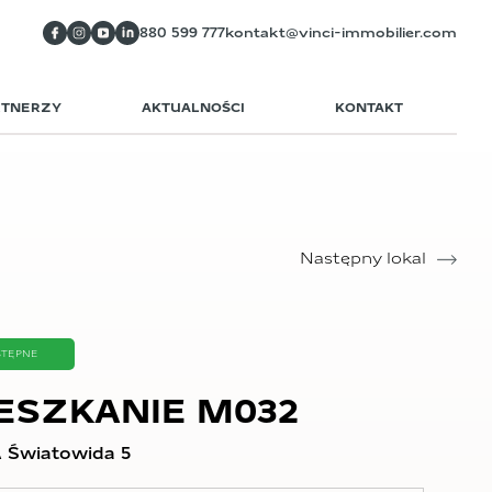
880 599 777
kontakt@vinci-immobilier.com
RTNERZY
AKTUALNOŚCI
KONTAKT
Następny lokal
STĘPNE
ESZKANIE M032
 Światowida 5