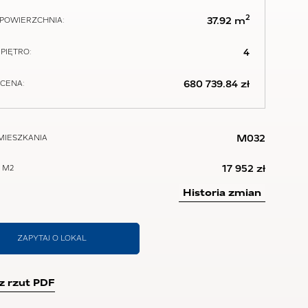
2
37.92 m
POWIERZCHNIA:
4
PIĘTRO:
680 739.84 zł
CENA:
M032
MIESZKANIA
17 952 zł
 M2
Historia zmian
ZAPYTAJ O LOKAL
z rzut PDF