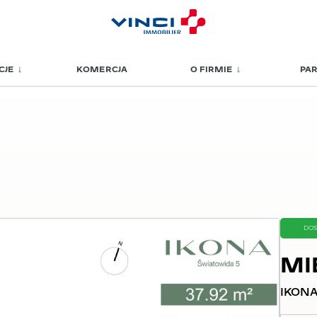
CJE
KOMERCJA
O FIRMIE
PA
DO
MI
IKONA