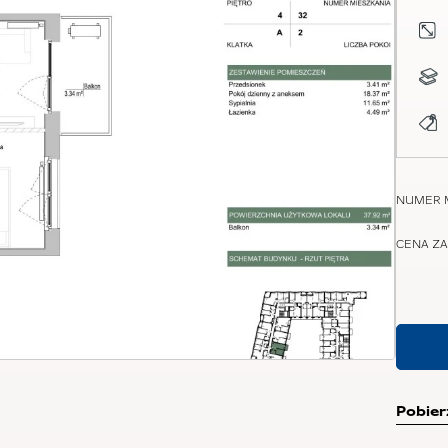
NUMER 
CENA ZA
Pobier