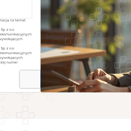
rmacją na temat
p. z o.o.
lekomunikacyjnych
wywołujących
p. z o.o.
lekomunikacyjnych
wywołujących
yżej numer