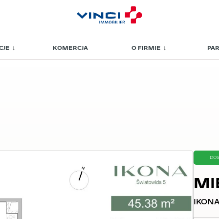
CJE
KOMERCJA
O FIRMIE
PA
DO
MI
IKONA