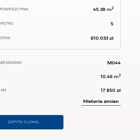
2
45.38 m
POWIERZCHNIA:
5
PIĘTRO:
810 033 zł
CENA:
M044
MIESZKANIA
2
10.46 m
17 850 zł
 M2
Historia zmian
ZAPYTAJ O LOKAL