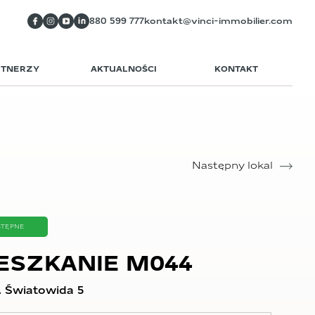
880 599 777
kontakt@vinci-immobilier.com
RTNERZY
AKTUALNOŚCI
KONTAKT
Następny lokal
STĘPNE
ESZKANIE M044
 Światowida 5