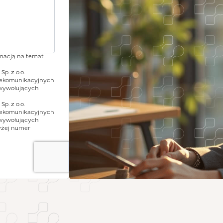
rmacją na temat
p. z o.o.
lekomunikacyjnych
wywołujących
p. z o.o.
lekomunikacyjnych
wywołujących
yżej numer