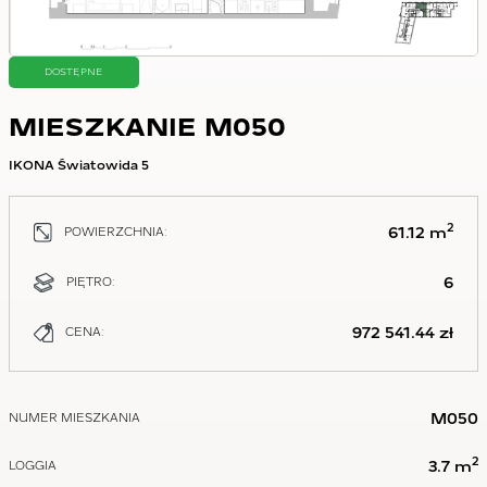
DOSTĘPNE
MIESZKANIE M050
IKONA Światowida 5
2
61.12 m
POWIERZCHNIA:
6
PIĘTRO:
972 541.44 zł
CENA:
M050
NUMER MIESZKANIA
2
3.7 m
LOGGIA