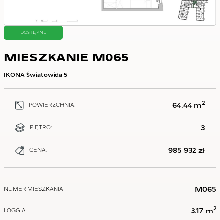
DOSTĘPNE
MIESZKANIE M065
IKONA Światowida 5
2
64.44 m
POWIERZCHNIA:
3
PIĘTRO:
985 932 zł
CENA:
M065
NUMER MIESZKANIA
2
3.17 m
LOGGIA