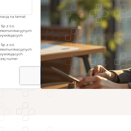
rmacją na temat
p. z o.o.
lekomunikacyjnych
wywołujących
p. z o.o.
lekomunikacyjnych
wywołujących
yżej numer