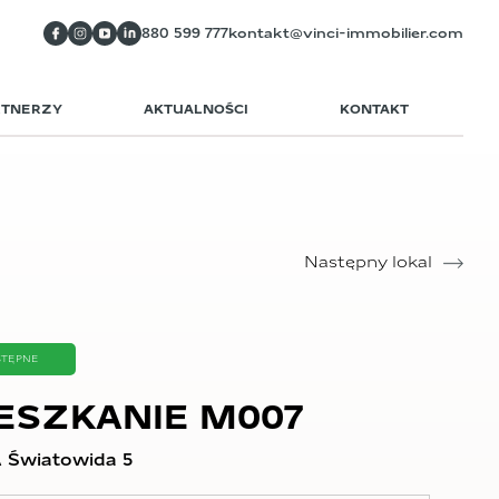
880 599 777
kontakt@vinci-immobilier.com
RTNERZY
AKTUALNOŚCI
KONTAKT
Następny lokal
STĘPNE
ESZKANIE M007
 Światowida 5