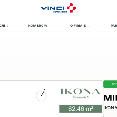
CJE
KOMERCJA
O FIRMIE
PA
DO
MI
IKONA