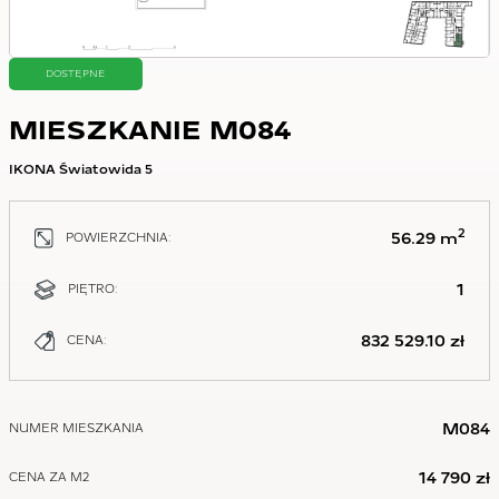
DOSTĘPNE
MIESZKANIE M084
IKONA Światowida 5
2
56.29 m
POWIERZCHNIA:
1
PIĘTRO:
832 529.10 zł
CENA:
M084
NUMER MIESZKANIA
14 790 zł
CENA ZA M2