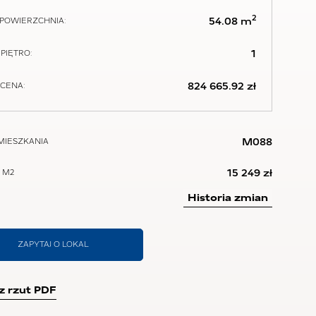
2
54.08 m
POWIERZCHNIA:
1
PIĘTRO:
824 665.92 zł
CENA:
M088
MIESZKANIA
15 249 zł
 M2
Historia zmian
ZAPYTAJ O LOKAL
z rzut PDF