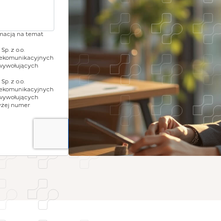
rmacją na temat
p. z o.o.
lekomunikacyjnych
wywołujących
p. z o.o.
lekomunikacyjnych
wywołujących
yżej numer