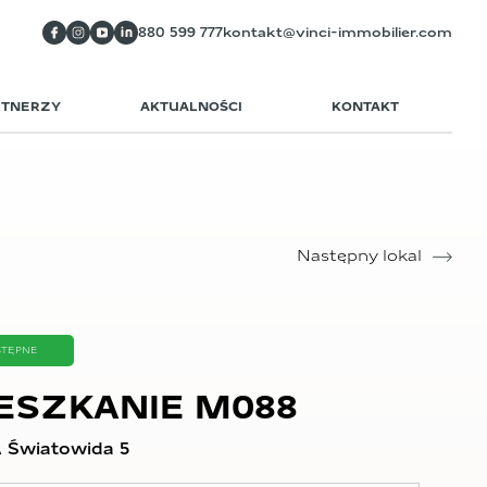
880 599 777
kontakt@vinci-immobilier.com
RTNERZY
AKTUALNOŚCI
KONTAKT
Następny lokal
STĘPNE
ESZKANIE M088
 Światowida 5