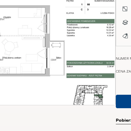
NUMER 
CENA ZA
Pobier