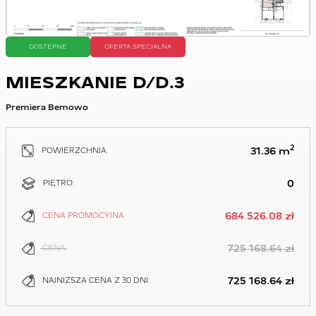
DOSTĘPNE
OFERTA SPECJALNA
MIESZKANIE D/D.3
Premiera Bemowo
2
31.36 m
POWIERZCHNIA:
0
PIĘTRO:
684 526.08 zł
CENA PROMOCYJNA:
725 168.64 zł
CENA:
725 168.64 zł
NAJNIŻSZA CENA Z 30 DNI: