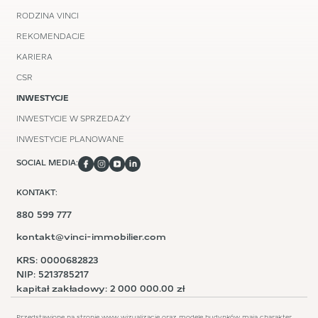
RODZINA VINCI
REKOMENDACJE
KARIERA
CSR
INWESTYCJE
INWESTYCJE W SPRZEDAŻY
INWESTYCJE PLANOWANE
SOCIAL MEDIA:
KONTAKT:
880 599 777
kontakt@vinci-immobilier.com
KRS: 0000682823
NIP: 5213785217
kapitał zakładowy: 2 000 000.00 zł
Przedstawione na stronie www wizualizacje oraz modele budynków mają charakter