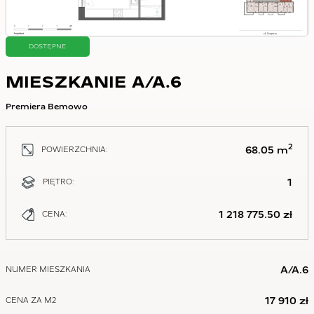
DOSTĘPNE
MIESZKANIE A/A.6
Premiera Bemowo
2
68.05 m
POWIERZCHNIA:
1
PIĘTRO:
1 218 775.50 zł
CENA:
A/A.6
NUMER MIESZKANIA
17 910 zł
CENA ZA M2