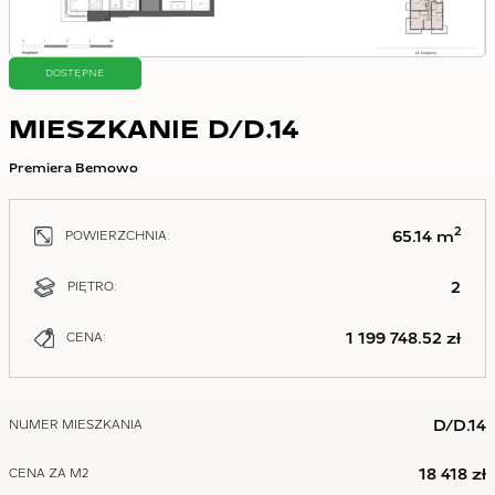
DOSTĘPNE
MIESZKANIE D/D.14
Premiera Bemowo
2
65.14 m
POWIERZCHNIA:
2
PIĘTRO:
1 199 748.52 zł
CENA:
D/D.14
NUMER MIESZKANIA
18 418 zł
CENA ZA M2